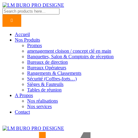
Accueil
Nos Produits
Promos
amenagement cloison / concept clé en main
Banquettes, Salon & Comptoirs de réception
Bureaux de direction
Bureaux Opérateurs
Rangements & Classements
Sécurité (Coffres-forts…)
Sièges & Fauteuils
Tables de réunion
A Propos
Nos réalisations
Nos services
Contact