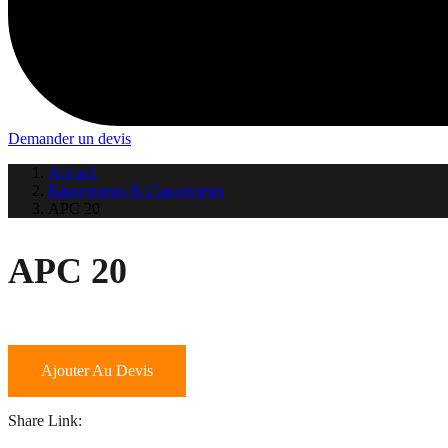
Demander un devis
Accueil
Rangements & Classements
APC 20
APC 20
Ajouter Au Devis
Share Link: