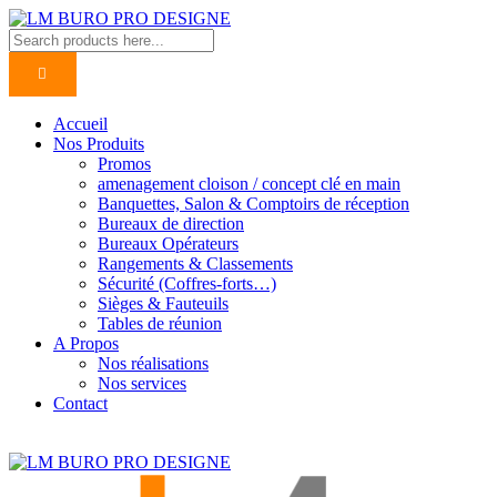
Accueil
Nos Produits
Promos
amenagement cloison / concept clé en main
Banquettes, Salon & Comptoirs de réception
Bureaux de direction
Bureaux Opérateurs
Rangements & Classements
Sécurité (Coffres-forts…)
Sièges & Fauteuils
Tables de réunion
A Propos
Nos réalisations
Nos services
Contact