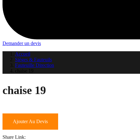
Demander un devis
Accueil
Sièges & Fauteuils
Fauteuille Direction
chaise 19
chaise 19
Ajouter Au Devis
Share Link: