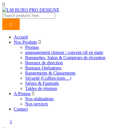
Accueil
Nos Produits
Promos
amenagement cloison / concept clé en main
Banquettes, Salon & Comptoirs de réception
Bureaux de direction
Bureaux Opérateurs
Rangements & Classements
Sécurité (Coffres-forts…)
Sièges & Fauteuils
Tables de réunion
A Propos
Nos réalisations
Nos services
Contact