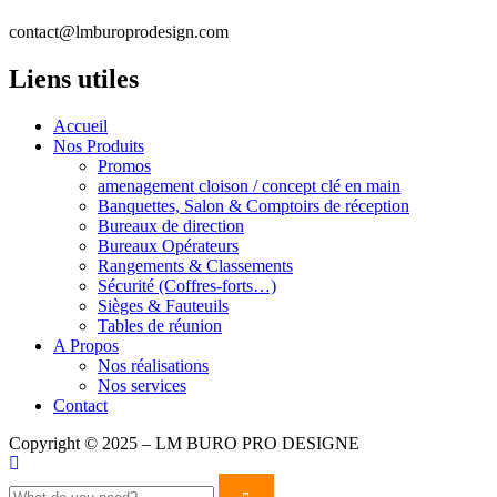
contact@lmburoprodesign.com
Liens utiles
Accueil
Nos Produits
Promos
amenagement cloison / concept clé en main
Banquettes, Salon & Comptoirs de réception
Bureaux de direction
Bureaux Opérateurs
Rangements & Classements
Sécurité (Coffres-forts…)
Sièges & Fauteuils
Tables de réunion
A Propos
Nos réalisations
Nos services
Contact
Copyright © 2025 – LM BURO PRO DESIGNE