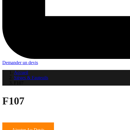
Demander un devis
Accueil
Sièges & Fauteuils
F107
F107
Ajouter Au Devis