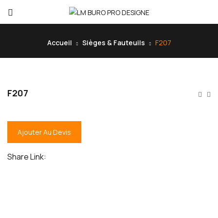
Accueil
Sièges & Fauteuils
F207
F207
Ajouter Au Devis
Share Link: