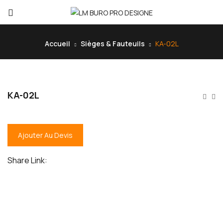
Accueil
Sièges & Fauteuils
KA-02L
KA-02L
Ajouter Au Devis
Share Link: