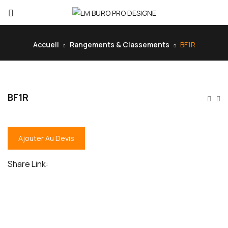
Accueil
Rangements & Classements
BF1R
BF1R
Ajouter Au Devis
Share Link: